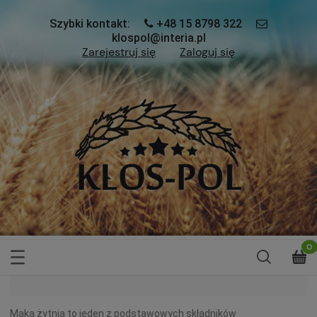
Szybki kontakt:
+48 15 8798 322
klospol@interia.pl
Zarejestruj się
Zaloguj się
Mąka żytnia to jeden z podstawowych składników