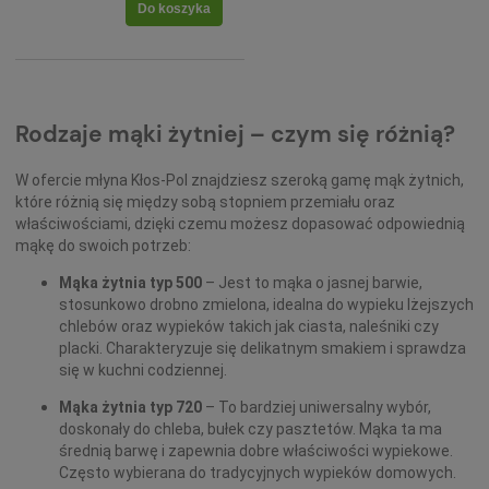
Do koszyka
Rodzaje mąki żytniej – czym się różnią?
W ofercie młyna Kłos-Pol znajdziesz szeroką gamę mąk żytnich,
które różnią się między sobą stopniem przemiału oraz
właściwościami, dzięki czemu możesz dopasować odpowiednią
mąkę do swoich potrzeb:
Mąka żytnia typ 500
– Jest to mąka o jasnej barwie,
stosunkowo drobno zmielona, idealna do wypieku lżejszych
chlebów oraz wypieków takich jak ciasta, naleśniki czy
placki. Charakteryzuje się delikatnym smakiem i sprawdza
się w kuchni codziennej.
Mąka żytnia typ 720
– To bardziej uniwersalny wybór,
doskonały do chleba, bułek czy pasztetów. Mąka ta ma
średnią barwę i zapewnia dobre właściwości wypiekowe.
Często wybierana do tradycyjnych wypieków domowych.