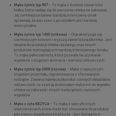
Mąka żytnia typ 997
– To mąka o średniej zawartości
białka, która nadaje się do pieczenia chleba na zakwasie.
Jej ciemniejsza barwa i bardziej intensywny smak
sprawiają, że pieczywo z jej udziałem jest bardziej
esencjonalne.
Mąka żytnia typ 1400 (sitkowa)
– Charakteryzuje się
ciemniejszym kolorem i wyższą zawartością błonnika. Jest
idealna do produkcji chleba razowego oraz innych
produktów wymagających bardziej intensywnego smaku.
To mąka pełnoziarnista, która pozwala na uzyskanie
wypieków o bogatym aromacie i wartości odżywczych.
Mąka żytnia typ 2000 (razowa)
– Mąka z najwyższym
stopniem przemiału, najciemniejsza z oferowanych
rodzajów. Zawiera najwięcej błonnika i cennych składników
odżywczych, co czyni ją doskonałym wyborem do wypieku
chleba na zakwasie i innych tradycyjnych, razowych
wypieków.
Mąka z żyta KRZYCA
– To mąka o specyficznych
właściwościach, która może być stosowana do produkcji
pieczywa o wyjątkowej strukturze. Jest dostępna w