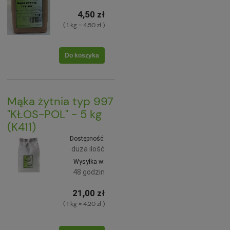
4,50 zł
( 1 kg = 4,50 zł )
Do koszyka
Mąka żytnia typ 997
"KŁOS-POL" - 5 kg
(K411)
Dostępność:
duża ilość
Wysyłka w:
48 godzin
21,00 zł
( 1 kg = 4,20 zł )