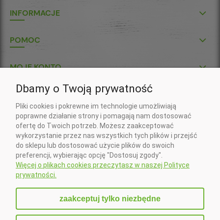
INFORMACJE
POMOC
MOJE KONTO
Dbamy o Twoją prywatność
P.U.H. "KŁOS-POL" S.C.
Pliki cookies i pokrewne im technologie umożliwiają
Wojciech Gil, Krzysztof Gil
poprawne działanie strony i pomagają nam dostosować
ul. Klasztorna 7
ofertę do Twoich potrzeb. Możesz zaakceptować
37-418 Krzeszów
wykorzystanie przez nas wszystkich tych plików i przejść
Nr konta do wpłat złotówkowych:
do sklepu lub dostosować użycie plików do swoich
20 1090 2750 0000 0001 5673 5994 (Santander)
preferencji, wybierając opcję "Dostosuj zgody".
Nr konta do wpłat w EURO:
Więcej o plikach cookies przeczytasz w naszej Polityce
PL 41 1090 2750 0000 0001 6407 3181 (Santander)
prywatności.
Zadzwoń do nas:
+48 15 879 83 22
zaakceptuj tylko niezbędne
Napisz do nas:
sklep@klospol.pl