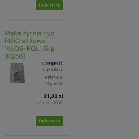
Do koszyka
Mąka żytnia typ
1400 sitkowa
"KŁOS-POL" 5kg
(K256)
Dostępność:
duża ilość
Wysyłka w:
48 godzin
21,00 zł
( 1 kg = 4,20 zł )
Do koszyka