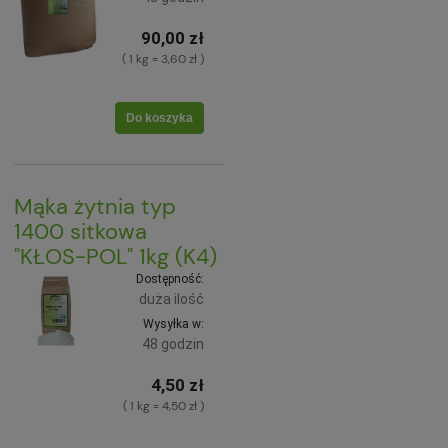
90,00 zł
( 1 kg = 3,60 zł )
Do koszyka
Mąka żytnia typ
1400 sitkowa
"KŁOS-POL" 1kg (K4)
Dostępność:
duża ilość
Wysyłka w:
48 godzin
4,50 zł
( 1 kg = 4,50 zł )