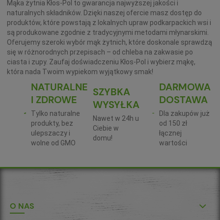
Mąka żytnia Kłos-Pol to gwarancja najwyższej jakości i
naturalnych składników. Dzięki naszej ofercie masz dostęp do
produktów, które powstają z lokalnych upraw podkarpackich wsi i
są produkowane zgodnie z tradycyjnymi metodami młynarskimi.
Oferujemy szeroki wybór mąk żytnich, które doskonale sprawdzą
się w różnorodnych przepisach – od chleba na zakwasie po
ciasta i zupy. Zaufaj doświadczeniu Kłos-Pol i wybierz mąkę,
która nada Twoim wypiekom wyjątkowy smak!
NATURALNE
DARMOWA
SZYBKA
I ZDROWE
DOSTAWA
WYSYŁKA
Tylko naturalne
Dla zakupów już
Nawet w 24h u
produkty, bez
od 150 zł
Ciebie w
ulepszaczy i
łącznej
domu!
wolne od GMO
wartości
O NAS