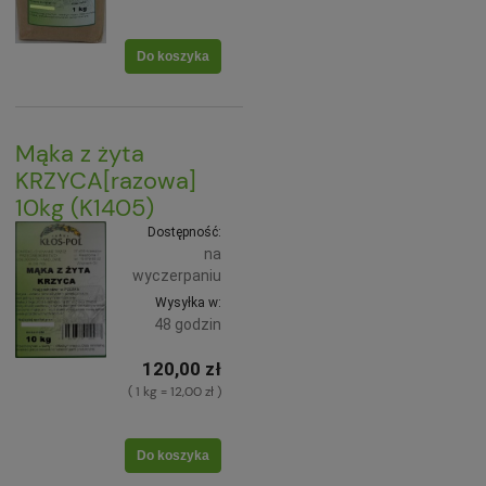
Do koszyka
Mąka z żyta
KRZYCA[razowa]
10kg (K1405)
Dostępność:
na
wyczerpaniu
Wysyłka w:
48 godzin
120,00 zł
( 1 kg = 12,00 zł )
Do koszyka