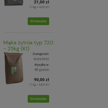
21,00 zł
( 1 kg = 4,20 zł )
Do koszyka
Mąka żytnia typ 720
- 25kg (K1)
Dostępność:
duża ilość
Wysyłka w:
48 godzin
90,00 zł
( 1 kg = 3,60 zł )
Do koszyka