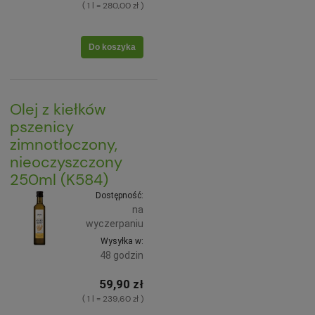
( 1 l = 280,00 zł )
Do koszyka
Olej z kiełków
pszenicy
zimnotłoczony,
nieoczyszczony
250ml (K584)
Dostępność:
na
wyczerpaniu
Wysyłka w:
48 godzin
59,90 zł
( 1 l = 239,60 zł )