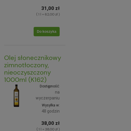
31,00 zł
( 1 l = 62,00 zł )
Do koszyka
Olej słonecznikowy
zimnotłoczony,
nieoczyszczony
1000ml (K162)
Dostępność:
na
wyczerpaniu
Wysyłka w:
48 godzin
38,00 zł
( 1 l = 38,00 zł )