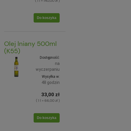
( 1 l = 140,00 zł )
Do koszyka
Olej lniany 500ml
(K55)
Dostępność:
na
wyczerpaniu
Wysyłka w:
48 godzin
33,00 zł
( 1 l = 66,00 zł )
Do koszyka