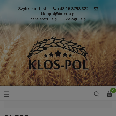
Szybki kontakt:
+48 15 8798 322
klospol@interia.pl
Zarejestruj się
Zaloguj się