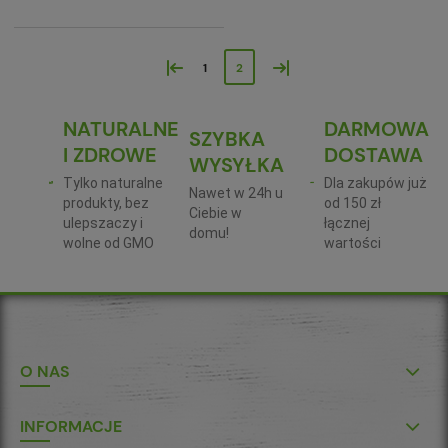
«
»
1
2
NATURALNE
DARMOWA
SZYBKA
I ZDROWE
DOSTAWA
WYSYŁKA
Tylko naturalne
Dla zakupów już
Nawet w 24h u
produkty, bez
od 150 zł
Ciebie w
ulepszaczy i
łącznej
domu!
wolne od GMO
wartości
O NAS
INFORMACJE