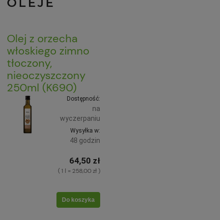
OLEJE
Olej z orzecha
włoskiego zimno
tłoczony,
nieoczyszczony
250ml (K690)
Dostępność:
na
wyczerpaniu
Wysyłka w:
48 godzin
64,50 zł
( 1 l = 258,00 zł )
Do koszyka