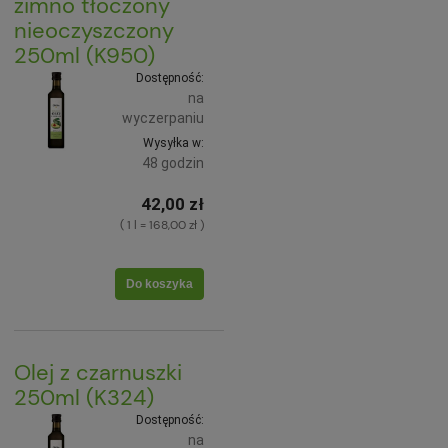
zimno tłoczony
nieoczyszczony
250ml (K950)
Dostępność:
na
wyczerpaniu
Wysyłka w:
48 godzin
42,00 zł
( 1 l = 168,00 zł )
Do koszyka
Olej z czarnuszki
250ml (K324)
Dostępność:
na