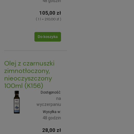
48 godzin
105,00 zł
( 1 l = 210,00 zł )
Do koszyka
Olej z czarnuszki
zimnotłoczony,
nieoczyszczony
100ml (K156)
Dostępność:
na
wyczerpaniu
Wysyłka w:
48 godzin
28,00 zł