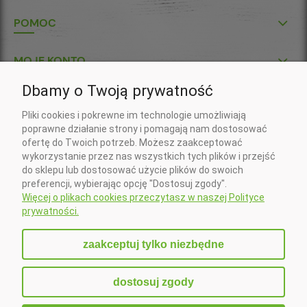
POMOC
MOJE KONTO
Dbamy o Twoją prywatność
P.U.H. "KŁOS-POL" S.C.
Pliki cookies i pokrewne im technologie umożliwiają
Wojciech Gil, Krzysztof Gil
poprawne działanie strony i pomagają nam dostosować
ul. Klasztorna 7
ofertę do Twoich potrzeb. Możesz zaakceptować
37-418 Krzeszów
wykorzystanie przez nas wszystkich tych plików i przejść
Nr konta do wpłat złotówkowych:
do sklepu lub dostosować użycie plików do swoich
20 1090 2750 0000 0001 5673 5994 (Santander)
preferencji, wybierając opcję "Dostosuj zgody".
Nr konta do wpłat w EURO:
Więcej o plikach cookies przeczytasz w naszej Polityce
PL 41 1090 2750 0000 0001 6407 3181 (Santander)
prywatności.
Zadzwoń do nas:
+48 15 879 83 22
zaakceptuj tylko niezbędne
Napisz do nas:
sklep@klospol.pl
dostosuj zgody