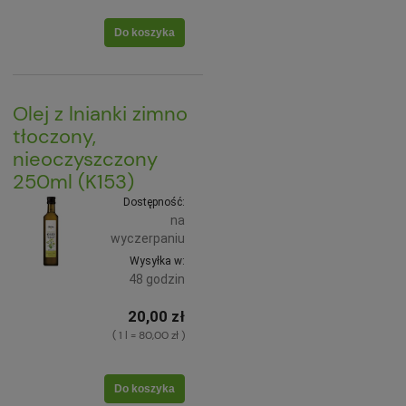
Do koszyka
Olej z lnianki zimno
tłoczony,
nieoczyszczony
250ml (K153)
Dostępność:
na
wyczerpaniu
Wysyłka w:
48 godzin
20,00 zł
( 1 l = 80,00 zł )
Do koszyka