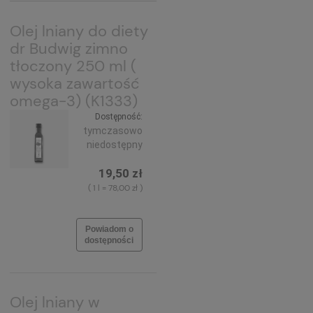
Olej lniany do diety
dr Budwig zimno
tłoczony 250 ml (
wysoka zawartość
omega-3) (K1333)
Dostępność:
tymczasowo
niedostępny
19,50 zł
( 1 l = 78,00 zł )
Powiadom o
dostępności
Olej lniany w