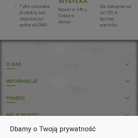
WYSYŁKA
Tylko naturalne
Dla zakupów już
Nawet w 24h u
produkty, bez
od 150 zł
Ciebie w
ulepszaczy i
łącznej
domu!
wolne od GMO
wartości
O NAS
INFORMACJE
POMOC
MOJE KONTO
Dbamy o Twoją prywatność