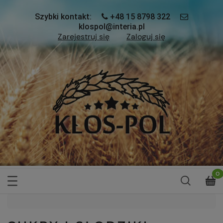
Szybki kontakt:
+48 15 8798 322
klospol@interia.pl
Zarejestruj się
Zaloguj się