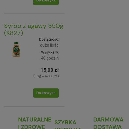
Do koszyka
Syrop z agawy 350g
(K827)
Dostępność:
duża ilość
Wysyłka w:
48 godzin
15,00 zł
( 1 kg = 42,86 zł )
Do koszyka
NATURALNE
DARMOWA
SZYBKA
I ZDROWE
DOSTAWA