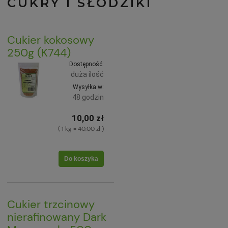
CUKRY I SŁODZIKI
Cukier kokosowy
250g (K744)
Dostępność:
duża ilość
Wysyłka w:
48 godzin
10,00 zł
( 1 kg = 40,00 zł )
Do koszyka
Cukier trzcinowy
nierafinowany Dark