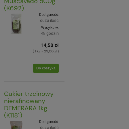
Muscavado 500g
(K692)
Dostępność:
duża ilość
Wysyłka w:
48 godzin
14,50 zł
( 1 kg = 29,00 zł )
Do koszyka
Cukier trzcinowy
nierafinowany
DEMERARA 1kg
(K1181)
Dostępność:
duża ilość