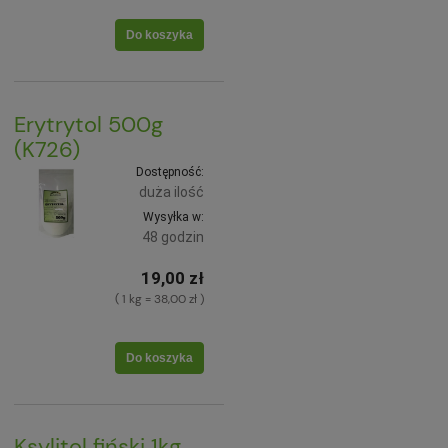
Do koszyka
Erytrytol 500g
(K726)
Dostępność:
duża ilość
Wysyłka w:
48 godzin
19,00 zł
( 1 kg = 38,00 zł )
Do koszyka
Ksylitol fiński 1kg