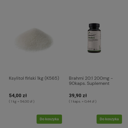
Ksylitol fiński 1kg (K565)
Brahmi 20:1 200mg -
90kaps. Suplement
diety (K759)
54,00 zł
39,90 zł
( 1 kg = 54,00 zł )
( 1 kaps. = 0,44 zł )
Do koszyka
Do koszyka