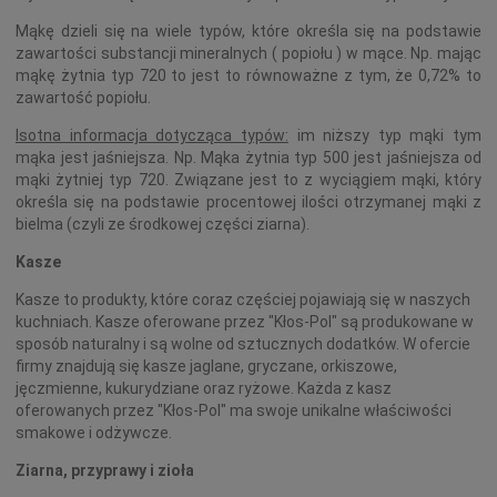
Mąkę dzieli się na wiele typów, które określa się na podstawie
zawartości substancji mineralnych ( popiołu ) w mące. Np. mając
mąkę żytnia typ 720 to jest to równoważne z tym, że 0,72% to
zawartość popiołu.
Isotna informacja dotycząca typów:
im niższy typ mąki tym
mąka jest jaśniejsza. Np. Mąka żytnia typ 500 jest jaśniejsza od
mąki żytniej typ 720. Związane jest to z wyciągiem mąki, który
określa się na podstawie procentowej ilości otrzymanej mąki z
bielma (czyli ze środkowej części ziarna).
Kasze
Kasze to produkty, które coraz częściej pojawiają się w naszych
kuchniach. Kasze oferowane przez "Kłos-Pol" są produkowane w
sposób naturalny i są wolne od sztucznych dodatków. W ofercie
firmy znajdują się kasze jaglane, gryczane, orkiszowe,
jęczmienne, kukurydziane oraz ryżowe. Każda z kasz
oferowanych przez "Kłos-Pol" ma swoje unikalne właściwości
smakowe i odżywcze.
Ziarna, przyprawy i zioła