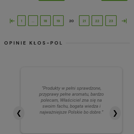
«
»
1
...
18
19
20
21
22
23
OPINIE KŁOS-POL
“Produkty w pełni sprawdzone,
przyprawy pełne aromatu, bardzo
polecam, Właściciel zna się na
swoim fachu, bogata wiedza i
❮
❯
najważniejsze Polskie bo dobre.”