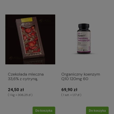
Czekolada mleczna
Organiczny koenzym
33,6% z cytryną,
Q10 120mg 60
truskawkami i imbirem
kaps.suplement diety
(K1024)
(K302)
24,50 zł
69,90 zł
( 1 kg = 306,25 zł )
( 1 szt. = 1,17 zł )
Do koszyka
Do koszyka