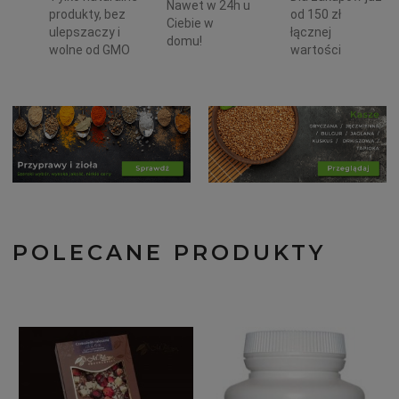
Nawet w 24h u
produkty, bez
od 150 zł
Ciebie w
ulepszaczy i
łącznej
domu!
wolne od GMO
wartości
POLECANE PRODUKTY