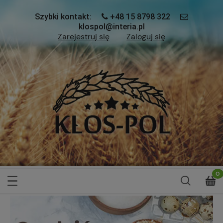
Szybki kontakt:
+48 15 8798 322
klospol@interia.pl
Zarejestruj się
Zaloguj się