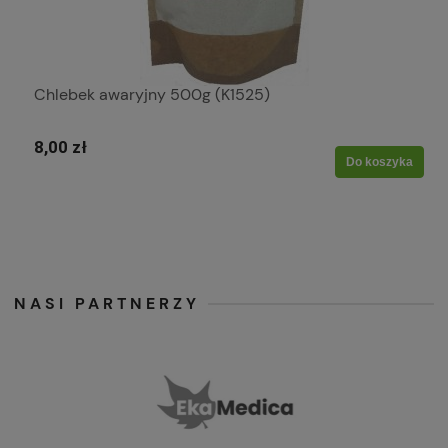
Mąka orkiszowa jasna typ 630 "KŁOS-POL" - 1kg
(K29)
9,50 zł
Do koszyka
NASI PARTNERZY