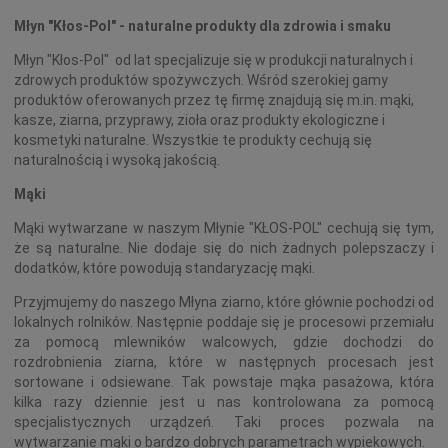
Młyn "Kłos-Pol" - naturalne produkty dla zdrowia i smaku
Młyn "Kłos-Pol" od lat specjalizuje się w produkcji naturalnych i
zdrowych produktów spożywczych. Wśród szerokiej gamy
produktów oferowanych przez tę firmę znajdują się m.in. mąki,
kasze, ziarna, przyprawy, zioła oraz produkty ekologiczne i
kosmetyki naturalne. Wszystkie te produkty cechują się
naturalnością i wysoką jakością.
Mąki
Mąki wytwarzane w naszym Młynie "KŁOS-POL" cechują się tym,
że są naturalne. Nie dodaje się do nich żadnych polepszaczy i
dodatków, które powodują standaryzację mąki.
Przyjmujemy do naszego Młyna ziarno, które głównie pochodzi od
lokalnych rolników. Następnie poddaje się je procesowi przemiału
za pomocą mlewników walcowych, gdzie dochodzi do
rozdrobnienia ziarna, które w następnych procesach jest
sortowane i odsiewane. Tak powstaje mąka pasażowa, która
kilka razy dziennie jest u nas kontrolowana za pomocą
specjalistycznych urządzeń. Taki proces pozwala na
wytwarzanie mąki o bardzo dobrych parametrach wypiekowych.