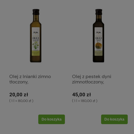
Olej z lnianki zimno
Olej z pestek dyni
tłoczony,
zimnotłoczony,
nieoczyszczony 250ml
nieoczyszczony 250ml
(K153)
(K154)
20,00 zł
45,00 zł
( 1 l = 80,00 zł )
( 1 l = 180,00 zł )
Do koszyka
Do koszyka