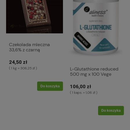
Czekolada mleczna
33,6% z czarną
porzeczką, jabłkami i
cynamonem (K1024)
24,50 zł
L-Glutathione reduced
( 1 kg = 306,25 zł )
500 mg x 100 Vege
caps. Suplement diety
(K1337)
106,00 zł
Do koszyka
( 1 kaps. = 1,06 zł )
Do koszyka