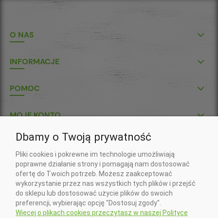
O NAS
INFORMACJE
POMOC
MOJE KONTO
Dbamy o Twoją prywatność
P.U.H. "KŁOS-POL" S.C.
Pliki cookies i pokrewne im technologie umożliwiają
Wojciech Gil, Krzysztof Gil
poprawne działanie strony i pomagają nam dostosować
ul. Klasztorna 7
ofertę do Twoich potrzeb. Możesz zaakceptować
37-418 Krzeszów
wykorzystanie przez nas wszystkich tych plików i przejść
Nr konta do wpłat złotówkowych:
do sklepu lub dostosować użycie plików do swoich
20 1090 2750 0000 0001 5673 5994 (Santander)
preferencji, wybierając opcję "Dostosuj zgody".
Nr konta do wpłat w EURO:
Więcej o plikach cookies przeczytasz w naszej Polityce