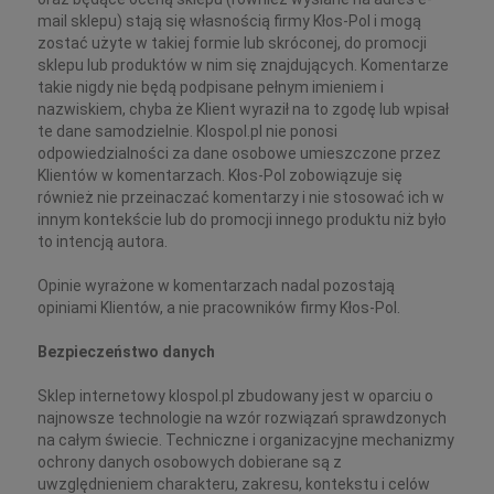
mail sklepu) stają się własnością firmy Kłos-Pol i mogą
zostać użyte w takiej formie lub skróconej, do promocji
sklepu lub produktów w nim się znajdujących. Komentarze
takie nigdy nie będą podpisane pełnym imieniem i
nazwiskiem, chyba że Klient wyraził na to zgodę lub wpisał
te dane samodzielnie. Klospol.pl nie ponosi
odpowiedzialności za dane osobowe umieszczone przez
Klientów w komentarzach. Kłos-Pol zobowiązuje się
również nie przeinaczać komentarzy i nie stosować ich w
innym kontekście lub do promocji innego produktu niż było
to intencją autora.
Opinie wyrażone w komentarzach nadal pozostają
opiniami Klientów, a nie pracowników firmy Kłos-Pol.
Bezpieczeństwo danych
Sklep internetowy klospol.pl zbudowany jest w oparciu o
najnowsze technologie na wzór rozwiązań sprawdzonych
na całym świecie. Techniczne i organizacyjne mechanizmy
ochrony danych osobowych dobierane są z
uwzględnieniem charakteru, zakresu, kontekstu i celów