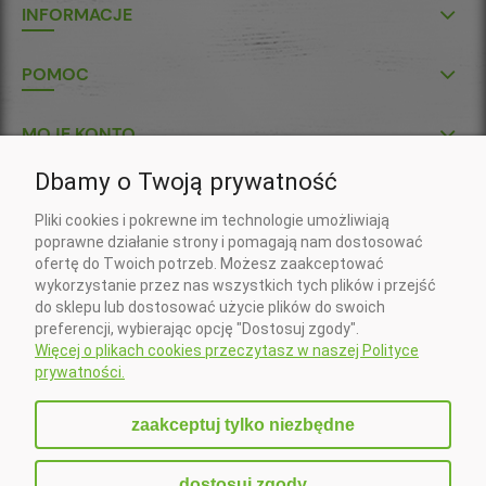
INFORMACJE
POMOC
MOJE KONTO
Dbamy o Twoją prywatność
P.U.H. "KŁOS-POL" S.C.
Pliki cookies i pokrewne im technologie umożliwiają
Wojciech Gil, Krzysztof Gil
poprawne działanie strony i pomagają nam dostosować
ul. Klasztorna 7
ofertę do Twoich potrzeb. Możesz zaakceptować
37-418 Krzeszów
wykorzystanie przez nas wszystkich tych plików i przejść
Nr konta do wpłat złotówkowych:
do sklepu lub dostosować użycie plików do swoich
20 1090 2750 0000 0001 5673 5994 (Santander)
preferencji, wybierając opcję "Dostosuj zgody".
Nr konta do wpłat w EURO:
Więcej o plikach cookies przeczytasz w naszej Polityce
PL 41 1090 2750 0000 0001 6407 3181 (Santander)
prywatności.
Zadzwoń do nas:
+48 15 879 83 22
zaakceptuj tylko niezbędne
Napisz do nas:
sklep@klospol.pl
dostosuj zgody