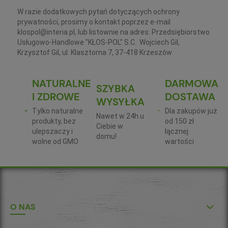
W razie dodatkowych pytań dotyczących ochrony
prywatności, prosimy o kontakt poprzez e-mail
klospol@interia.pl, lub listownie na adres: Przedsiębiorstwo
Usługowo-Handlowe "KŁOS-POL" S.C. Wojciech Gil,
Krzysztof Gil, ul. Klasztorna 7, 37-418 Krzeszów
NATURALNE
DARMOWA
SZYBKA
I ZDROWE
DOSTAWA
WYSYŁKA
Tylko naturalne
Dla zakupów już
Nawet w 24h u
produkty, bez
od 150 zł
Ciebie w
ulepszaczy i
łącznej
domu!
wolne od GMO
wartości
O NAS