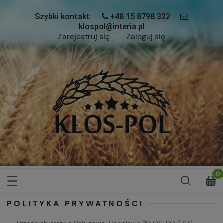
Szybki kontakt:
+48 15 8798 322
klospol@interia.pl
Zarejestruj się
Zaloguj się
POLITYKA PRYWATNOŚCI
Przedsiębiorstwo Usługowo-Handlowe "KŁOS-POL" S.C.