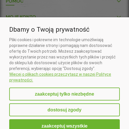
POMOC
MOJE KONTO
Dbamy o Twoją prywatność
P.U.H. "KŁOS-POL" S.C.
Pliki cookies i pokrewne im technologie umożliwiają
Wojciech Gil, Krzysztof Gil
poprawne działanie strony i pomagają nam dostosować
ul. Klasztorna 7
ofertę do Twoich potrzeb. Możesz zaakceptować
37-418 Krzeszów
wykorzystanie przez nas wszystkich tych plików i przejść
Nr konta do wpłat złotówkowych:
do sklepu lub dostosować użycie plików do swoich
20 1090 2750 0000 0001 5673 5994 (Santander)
preferencji, wybierając opcję "Dostosuj zgody".
Nr konta do wpłat w EURO:
Więcej o plikach cookies przeczytasz w naszej Polityce
PL 41 1090 2750 0000 0001 6407 3181 (Santander)
prywatności.
Zadzwoń do nas:
+48 15 879 83 22
zaakceptuj tylko niezbędne
Napisz do nas:
sklep@klospol.pl
dostosuj zgody
zaakceptuj wszystkie