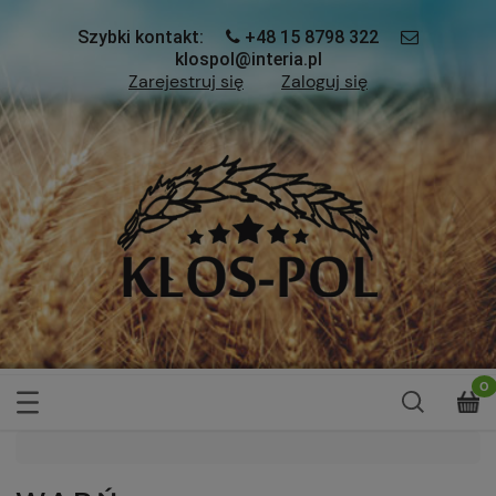
Szybki kontakt:
+48 15 8798 322
klospol@interia.pl
Zarejestruj się
Zaloguj się