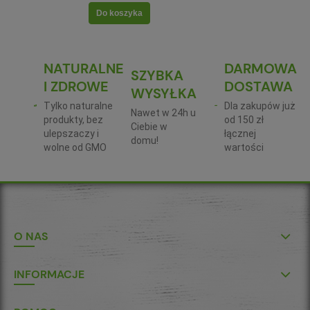
Do koszyka
NATURALNE
DARMOWA
SZYBKA
I ZDROWE
DOSTAWA
WYSYŁKA
Tylko naturalne
Dla zakupów już
Nawet w 24h u
produkty, bez
od 150 zł
Ciebie w
ulepszaczy i
łącznej
domu!
wolne od GMO
wartości
O NAS
INFORMACJE