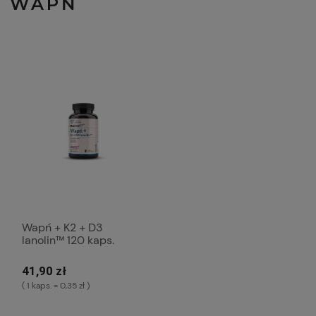
WAPŃ
Wapń + K2 + D3
lanolin™ 120 kaps.
suplement diety (K1169)
41,90 zł
( 1 kaps. = 0,35 zł )