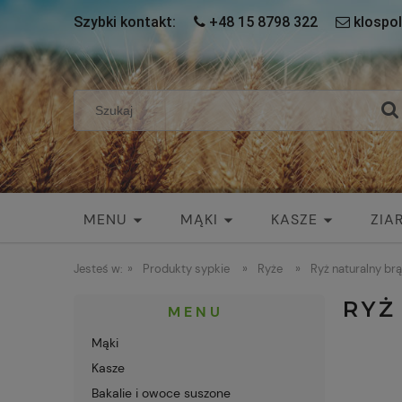
Szybki kontakt:
+48 15 8798 322
klospol
MENU
MĄKI
KASZE
ZIAR
Jesteś w:
»
Produkty sypkie
»
Ryże
»
Ryż naturalny br
RYŻ
MENU
Mąki
Kasze
Bakalie i owoce suszone