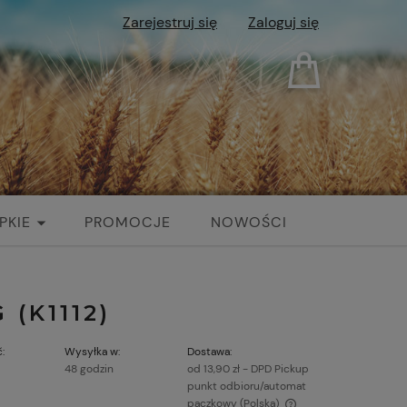
Zarejestruj się
Zaloguj się
PKIE
PROMOCJE
NOWOŚCI
(K1112)
:
Wysyłka w:
Dostawa:
48 godzin
od 13,90 zł
- DPD Pickup
punkt odbioru/automat
paczkowy
(Polska)