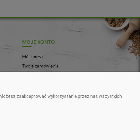
MOJE KONTO
Mój koszyk
Twoje zamówienia
Ustawienia konta
Przechowalnia
eb. Możesz zaakceptować wykorzystanie przez nas wszystkich
Zadzwoń do nas:
+48 15 879 83 22
Napisz do nas:
sklep@klospol.pl