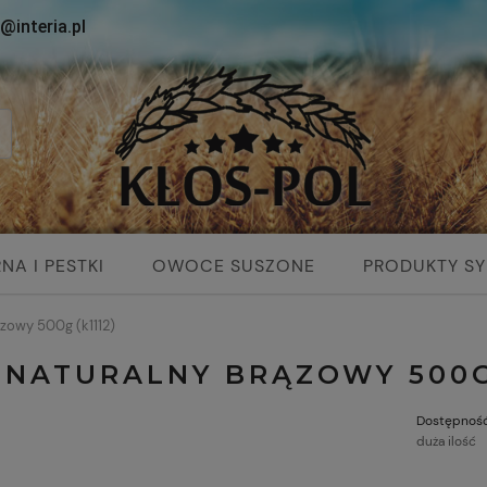
@interia.pl
NA I PESTKI
OWOCE SUSZONE
PRODUKTY SY
SUPLEMENTY DIETY
ązowy 500g (k1112)
 NATURALNY BRĄZOWY 500G 
Dostępność
duża ilość