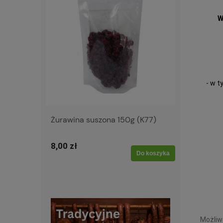
W
- w 
Żurawina suszona 150g (K77)
8,00 zł
Do koszyka
Możliw