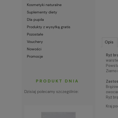
Kosmetyki naturalne
Suplementy diety
Dla pupila
Produkty z wysyłką gratis
Pozostałe
Vouchery
Opis
Nowości
Ryż br
Promocje
warstw
Powsta
Ziarno 
PRODUKT DNIA
Zastos
Brązow
Dzisiaj polecamy szczególnie:
owocam
Ryż br
Kraj p