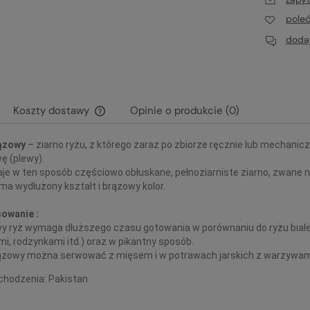
pole
dodaj
Koszty dostawy
Opinie o produkcie (0)
ązowy
– ziarno ryżu, z którego zaraz po zbiorze ręcznie lub mechanicz
Cena nie zawiera ewentualnych kosztów
ę (plewy).
płatności
je w ten sposób częściowo obłuskane, pełnoziarniste ziarno, zwane 
ma wydłużony kształt i brązowy kolor.
owanie :
y ryż wymaga dłuższego czasu gotowania w porównaniu do ryżu białe
i, rodzynkami itd.) oraz w pikantny sposób.
ązowy można serwować z mięsem i w potrawach jarskich z warzywami cz
ochodzenia: Pakistan