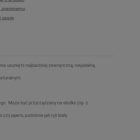
ć znajomemu
 opinię
nie usunięto najbardziej zewnętrzną, niejadalną
naturalnym.
go. Może być przyrządzany na słodko (np. z
y jajami, podobnie jak ryż biały.