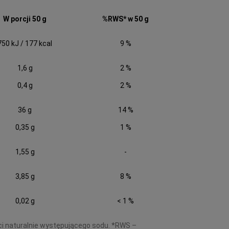
W porcji 50 g
%RWS* w 50 g
750 kJ / 177 kcal
9 %
1,6 g
2 %
0,4 g
2 %
36 g
14 %
0,35 g
1 %
1,55 g
-
3,85 g
8 %
0,02 g
< 1 %
ci naturalnie występującego sodu. *RWS –