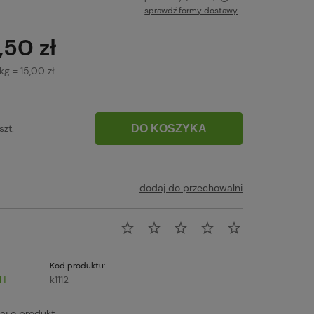
sprawdź formy dostawy
Cena nie zawiera ewentualnych kosztów
,50 zł
płatności
kg
=
15,00 zł
szt.
DO KOSZYKA
dodaj do przechowalni
Kod produktu:
H
k1112
aj o produkt