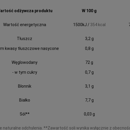
artość odżywcza produktu
W 100 g
Wartość energetyczna
1500kJ /
354 kcal
Tłuszcz
3,2 g
tym kwasy tłuszczowe nasycone
0,8 g
Węglowodany
72 g
- w tym cukry
0,7 g
Błonnik
3,1 g
Białko
7,7 g
Sól**
0,03 g
e naturalne odchylenia. **Zawartość soli wynika wyłącznie z obecnoś