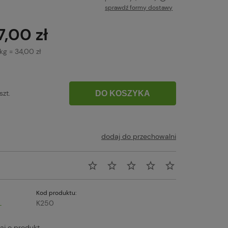
sprawdź formy dostawy
Cena nie zawiera ewentualnych kosztów
7,00 zł
płatności
kg
=
34,00 zł
szt.
DO KOSZYKA
dodaj do przechowalni
Kod produktu:
L
K250
aj o produkt