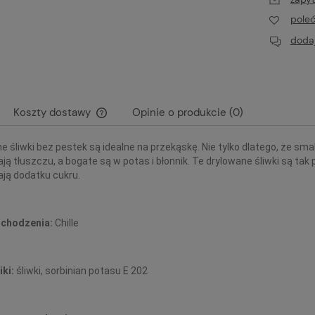
pole
dodaj
Koszty dostawy
Opinie o produkcie (0)
 śliwki bez pestek są idealne na przekąskę. Nie tylko dlatego, że sma
Cena nie zawiera ewentualnych kosztów
ją tłuszczu, a bogate są w potas i błonnik. Te drylowane śliwki są tak 
płatności
ają dodatku cukru.
ochodzenia:
Chille
iki:
śliwki, sorbinian potasu E 202