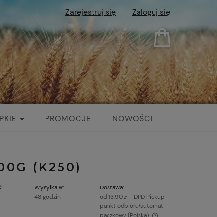
Zarejestruj się
Zaloguj się
PKIE
PROMOCJE
NOWOŚCI
00G (K250)
:
Wysyłka w:
Dostawa:
48 godzin
od 13,90 zł
- DPD Pickup
punkt odbioru/automat
paczkowy
(Polska)