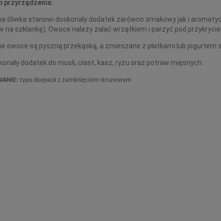
 przyrządzenia:
a śliwka stanowi doskonały dodatek zarówno smakowy jak i aromatyczny
 na szklankę). Owoce należy zalać wrzątkiem i parzyć pod przykrycie
e owoce są pyszną przekąską, a zmieszane z płatkami lub jogurtem s
onały dodatek do musli, ciast, kasz, ryżu oraz potraw mięsnych.
WANIE:
typu doypack z zamknięciem strunowym