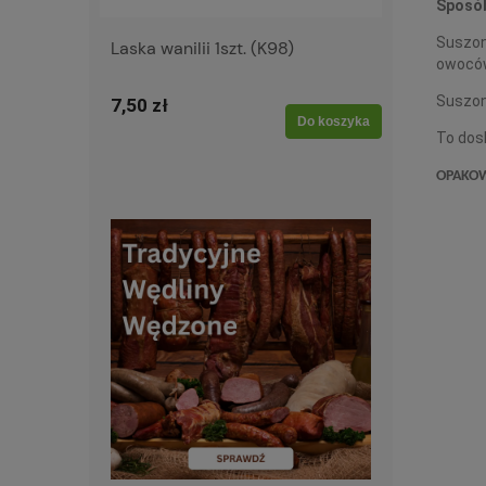
Sposób
Suszon
Laska wanilii 1szt. (K98)
owoców
Suszon
7,50 zł
Do koszyka
To dosk
OPAKO