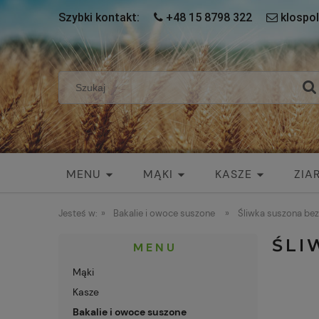
Szybki kontakt:
+48 15 8798 322
klospol
MENU
MĄKI
KASZE
ZIAR
Jesteś w:
»
Bakalie i owoce suszone
»
Śliwka suszona bez
ŚLI
MENU
Mąki
Kasze
Bakalie i owoce suszone