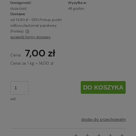
Dostępność:
Wysyłka w:
duża ilość
48 godzin
Dostawa:
od 13,90 zł
- DPD Pickup punkt
odbioru/automat paczkowy
(Polska)
sprawdź formy dostawy
Cena nie zawiera ewentualnych kosztów płatności
7,00 zł
Cena:
Cena za 1
kg
=
14,00 zł
DO KOSZYKA
szt.
dodaj do przechowalni