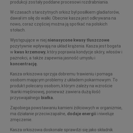
produkcji zostały poddane procesowi rozdrabniania.
W czasach starożytnych orkisz był posiłkiem gladiatorów,
dawał im siłę do walki. Obecnie kasza jest odkrywana na
nowo, coraz częściej można ją spotkać na polskich
stołach.
Występujące w niej
nienasycone kwasy tłuszczowe
pozytywnie wpływają na układ krążenia. Kasza jest bogata
w
kwas krzemowy
, który poprawia kondycje skóry, włosów i
paznokci, a także zapewnia jasność umysłu i
koncentrację.
Kasza orkiszowa sprzyja dobremu trawieniu i pomaga
osobom mającym problemy z układem pokarmowym. To
produkt polecany osobom, którym zależy na wzroście
tkanki mięśniowej, ponieważ zawiera dużą ilość
przyswajalnego
białka.
Zapobiega powstawaniu kamieni żółciowych w organizmie,
ma działanie przeciwzapalne,
dodaje energii
i niweluje
zmęczenie.
Kasza orkiszowa doskonale sprawdzi się jako składnik