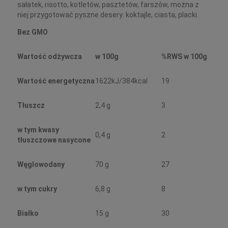
sałatek, risotto, kotletów, pasztetów, farszów, można z
niej przygotować pyszne desery: koktajle, ciasta, placki.
Bez GMO
Wartość odżywcza
w 100g
%RWS w 100g
Wartość energetyczna
1622kJ/384kcal
19
Tłuszcz
2,4 g
3
w tym kwasy
0,4 g
2
tłuszczowe nasycone
Węglowodany
70 g
27
w tym cukry
6,8 g
8
Białko
15 g
30