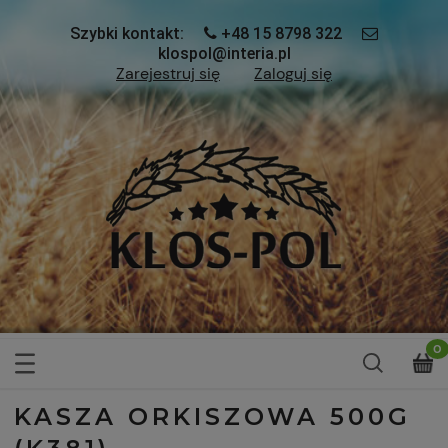
Szybki kontakt:
+48 15 8798 322
klospol@interia.pl
Zarejestruj się
Zaloguj się
KASZA ORKISZOWA 500G