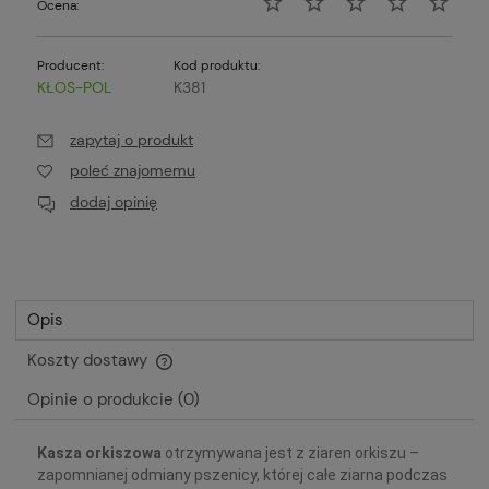
Ocena:
Producent:
Kod produktu:
KŁOS-POL
K381
zapytaj o produkt
poleć znajomemu
dodaj opinię
Opis
Koszty dostawy
Cena nie zawiera ewentualnych kosztów płatności
Opinie o produkcie (0)
Kasza orkiszowa
otrzymywana jest z ziaren orkiszu –
zapomnianej odmiany pszenicy, której całe ziarna podczas