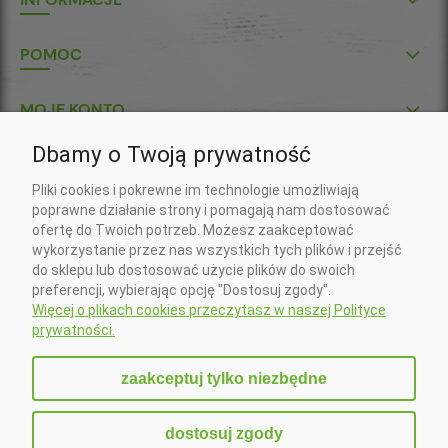
POMOC
MOJE KONTO
Dbamy o Twoją prywatność
P.U.H. "KŁOS-POL" S.C.
Pliki cookies i pokrewne im technologie umożliwiają
Wojciech Gil, Krzysztof Gil
poprawne działanie strony i pomagają nam dostosować
ul. Klasztorna 7
ofertę do Twoich potrzeb. Możesz zaakceptować
37-418 Krzeszów
wykorzystanie przez nas wszystkich tych plików i przejść
Nr konta do wpłat złotówkowych:
do sklepu lub dostosować użycie plików do swoich
20 1090 2750 0000 0001 5673 5994 (Santander)
preferencji, wybierając opcję "Dostosuj zgody".
Nr konta do wpłat w EURO:
Więcej o plikach cookies przeczytasz w naszej Polityce
PL 41 1090 2750 0000 0001 6407 3181 (Santander)
prywatności.
Zadzwoń do nas:
+48 15 879 83 22
zaakceptuj tylko niezbędne
Napisz do nas:
sklep@klospol.pl
dostosuj zgody