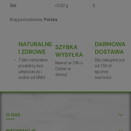
Sól
<0,02 g
0
Kraj pochodzenia:
Polska
NATURALNE
DARMOWA
SZYBKA
I ZDROWE
DOSTAWA
WYSYŁKA
Tylko naturalne
Dla zakupów już
Nawet w 24h u
produkty, bez
od 150 zł
Ciebie w
ulepszaczy i
łącznej
domu!
wolne od GMO
wartości
O NAS
INFORMACJE